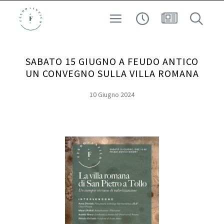
CUSTODI DEL TERRITORIO
VINO
SABATO 15 GIUGNO A FEUDO ANTICO
ESPERIENZA
UN CONVEGNO SULLA VILLA ROMANA
ARCHEO-ENOLOGIA
10 Giugno 2024
AD ALTA QUOTA
RICERCA