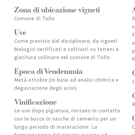
Zona di ubicazione vigneti
Comune di Tollo
N
s
Uve
i
Come previsto dal disciplinare, da vigneti
a
biologici certificati e coltivati su terreni a
p
giacitura collinare nel comune di Tollo
f
Epoca di Vendemmia
Metà ottobre (in base ad analisi chimica e
1
degustazione degli acini)
Vinificazione
R
Le uve dopo pigiatura, restano in contatto
con le bucce in vasche di cemento per un
lungo periodo di macerazione. La
C
fermentazione del pigiato avviene ad
v