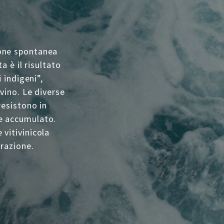
ione spontanea
a è il risultato
 indigeni”,
vino. Le diverse
resistono in
e accumulato.
vitivinicola
trazione.