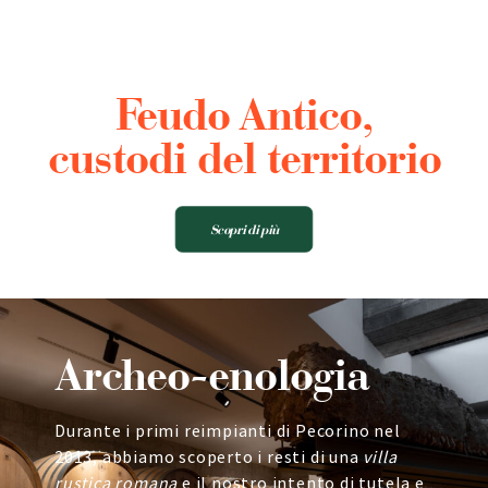
Feudo Antico,
custodi del territorio
Scopri di più
Archeo-enologia
Durante i primi reimpianti di Pecorino nel
2013, abbiamo scoperto i resti di una
villa
rustica romana
e il nostro intento di tutela e