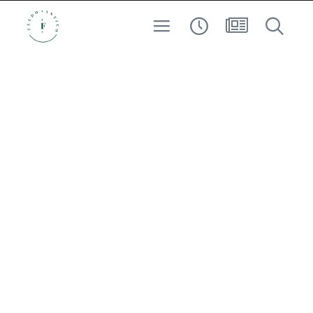
CUSTODI DEL TERRITORIO
VINO
ESPERIENZA
ARCHEO-ENOLOGIA
AD ALTA QUOTA
RICERCA