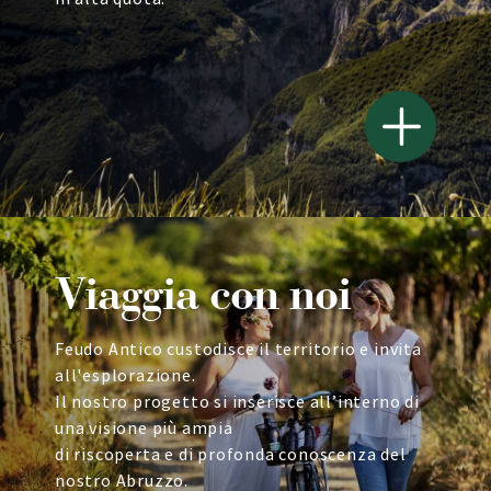
Viaggia con noi
Feudo Antico custodisce il territorio e invita
all'esplorazione.
Il nostro progetto si inserisce all’interno di
una visione più ampia
di riscoperta e di profonda conoscenza del
nostro Abruzzo.