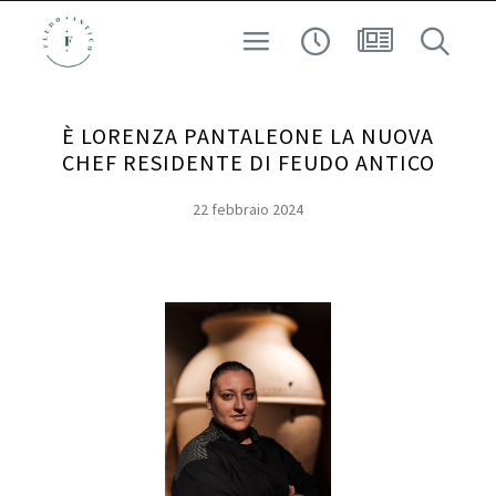
CUSTODI DEL TERRITORIO
VINO
È LORENZA PANTALEONE LA NUOVA
ESPERIENZA
CHEF RESIDENTE DI FEUDO ANTICO
ARCHEO-ENOLOGIA
22 febbraio 2024
AD ALTA QUOTA
RICERCA