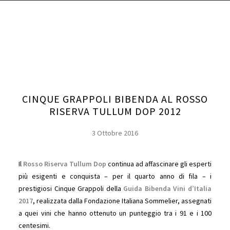
CUSTODI DEL TERRITORIO
VINO
ESPERIENZA
ARCHEO-ENOLOGIA
CINQUE GRAPPOLI BIBENDA AL ROSSO
AD ALTA QUOTA
RISERVA TULLUM DOP 2012
3 Ottobre 2016
RICERCA
Il
Rosso Riserva Tullum Dop
continua ad affascinare gli esperti
più esigenti e conquista – per il quarto anno di fila – i
prestigiosi Cinque Grappoli della
Guida Bibenda Vini d’Italia
2017
, realizzata dalla Fondazione Italiana Sommelier, assegnati
a quei vini che hanno ottenuto un punteggio tra i 91 e i 100
centesimi.